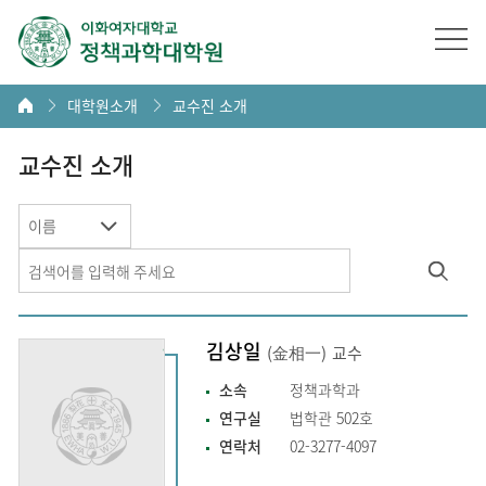
대학원소개
교수진 소개
교수진 소개
이름
김상일
(金相一)
교수
소속
정책과학과
연구실
법학관 502호
연락처
02-3277-4097