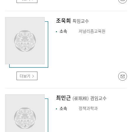
조욱희
특임교수
소속
저널리즘교육원
더보기
최민근
(崔珉根)
겸임교수
소속
정책과학과