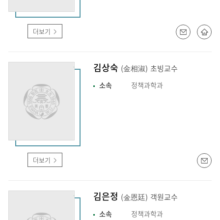
더보기
김상숙
(金相淑)
초빙교수
소속
정책과학과
더보기
김은정
(金恩廷)
객원교수
소속
정책과학과