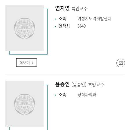
연지영
특임교수
소속
여성지도력개발센터
연락처
3649
더보기
윤종인
(윤종인)
초빙교수
소속
정책과학과